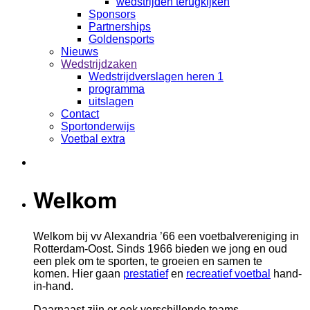
wedstrijden terugkijken
Sponsors
Partnerships
Goldensports
Nieuws
Wedstrijdzaken
Wedstrijdverslagen heren 1
programma
uitslagen
Contact
Sportonderwijs
Voetbal extra
Welkom
Welkom bij vv Alexandria ’
66
een
voetbalvereniging in
Rotterdam-Oost. Sinds 1966 bieden we jong en oud
een plek om te sporten, te groeien en samen te
komen.
Hier gaan
prestatief
en
recreatief voetbal
hand-
in-hand.
Daarnaast zijn er ook verschillende teams