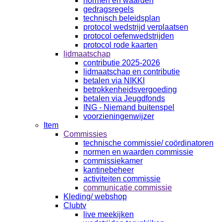
normen en waarden
gedragsregels
technisch beleidsplan
protocol wedstrijd verplaatsen
protocol oefenwedstrijden
protocol rode kaarten
lidmaatschap
contributie 2025-2026
lidmaatschap en contributie
betalen via NIKKI
betrokkenheidsvergoeding
betalen via Jeugdfonds
ING - Niemand buitenspel
voorzieningenwijzer
Item
Commissies
technische commissie/ coördinatoren
normen en waarden commissie
commissiekamer
kantinebeheer
activiteiten commissie
communicatie commissie
Kleding/ webshop
Clubtv
live meekijken