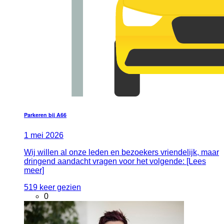
Parkeren bij A66
1
mei
2026
Wij willen al onze leden en bezoekers vriendelijk, maar
dringend aandacht vragen voor het volgende: [Lees
meer]
519 keer gezien
0