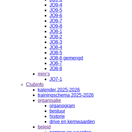
JO9-4
JO9-5
JO9-6
JO9-7
JO9-8
JO8-1
JO8-2
JO8-3
JO8-4
JO8-5
JO8-6 gemengd
JO8-7
JO8-8
mini's
JO7-1
Clubinfo
kalender 2025-2026
trainingschema 2025-2026
organisatie
organogram
bestuur
historie
drive en kernwaarden
beleid