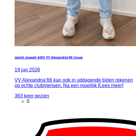
Janiel Joseph blijft VV Alexandria’66 trouw
19
jun
2026
VV Alexandria’66 kan ook in uitdagende tijden rekenen
op echte clubmensen. Na een moeilijk [Lees meer]
363 keer gezien
0